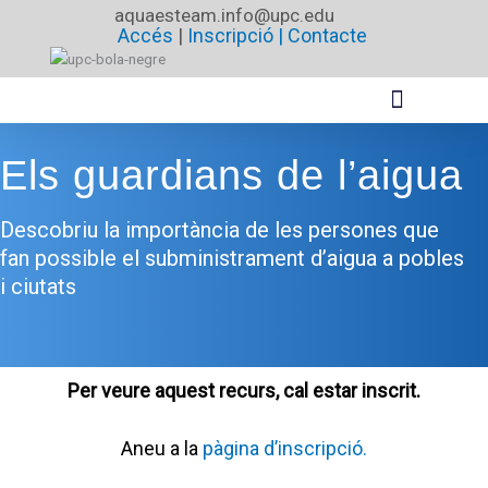
Vés
aquaesteam.info@upc.edu
Accés
|
Inscripció |
Contacte
al
contingut
Els guardians de l’aigua
Descobriu la importància de les persones que
fan possible el subministrament d’aigua a pobles
i ciutats
Per veure aquest recurs, cal estar inscrit.
Aneu a la
pàgina d’inscripció.