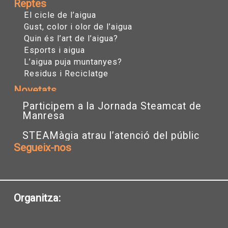
Reptes
El cicle de l’aigua
Gust, color i olor de l’aigua
Quin és l’art de l’aigua?
Esports i aigua
L’aigua puja muntanyes?
Residus i Reciclatge
Novetats
Participem a la Jornada Steamcat de
Manresa
STEAMàgia atrau l’atenció del públic
Segueix-nos
I
T
Y
n
w
o
s
i
u
t
t
t
a
t
u
Organitza:
g
e
b
r
r
e
a