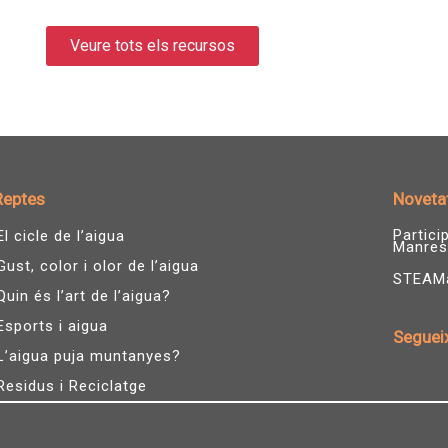
Veure tots els recursos
Reptes
Noveta
Partic
El cicle de l’aigua
Manres
Gust, color i olor de l’aigua
STEAMàg
Quin és l’art de l’aigua?
Esports i aigua
Seguei
L’aigua puja muntanyes?
I
n
Residus i Reciclatge
s
t
a