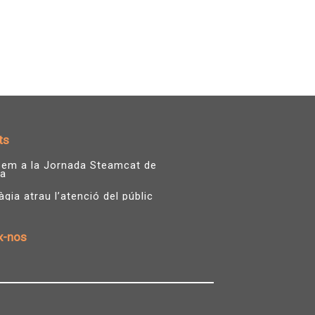
ts
ipem a la Jornada Steamcat de
a
ia atrau l’atenció del públic
x-nos
T
Y
w
o
i
u
t
t
t
u