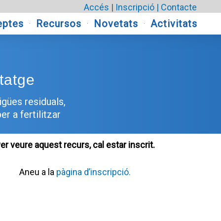
Accés
|
Inscripció |
Contacte
eptes
Recursos
Novetats
Activitats
tatge
igües residuals,
r a fertilitzar
er veure aquest recurs, cal estar inscrit.
Aneu a la
pàgina d’inscripció.