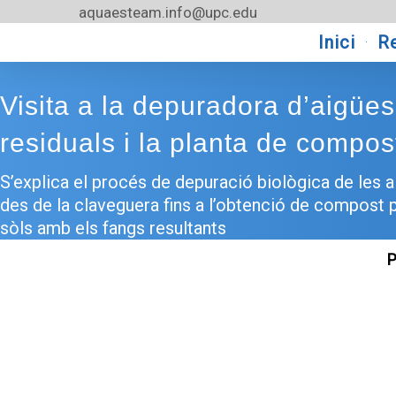
Vés
aquaesteam.info@upc.edu
al
Inici
R
contingut
Visita a la depuradora d’aigües
residuals i la planta de compos
S’explica el procés de depuració biològica de les a
des de la claveguera fins a l’obtenció de compost pe
sòls amb els fangs resultants
P