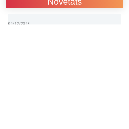
Novetats
05/12/2323
Participem a la Jornada Steamcat de Manresa
05/12/23
El passat 29 de novembre es va celebrar a Manresa la jornada
Comunitat STEAMcat. Aquaesteam hi hem participat amb una
mostra d’activitats i tallers que giren al volt …
30/11/2323
STEAMàgia atrau l’atenció del públic
30/11/23
L’espectacle STEAMmagia ha estat el punt d’atracció final del
públic participant a la inauguració de l’exposició “Les
Matemàtiques i la vida”. Des dels primers momen …
28/11/2323
criticalSTEAM, eines per fomentar el pensament crític
28/11/23