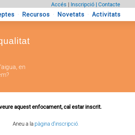
Accés
|
Inscripció |
Contacte
eptes
Recursos
Novetats
Activitats
ualitat
l’aigua, en
xem?
veure aquest enfocament, cal estar inscrit.
Aneu a la
pàgina d’inscripció.