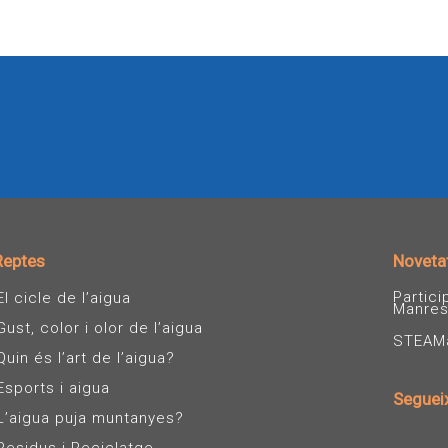
Reptes
Noveta
Partic
El cicle de l’aigua
Manre
Gust, color i olor de l’aigua
STEAMàg
Quin és l’art de l’aigua?
Esports i aigua
Seguei
L’aigua puja muntanyes?
I
n
Residus i Reciclatge