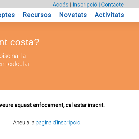
Accés
|
Inscripció |
Contacte
eptes
Recursos
Novetats
Activitats
nt costa?
iscina, la
em calcular
veure aquest enfocament, cal estar inscrit.
Aneu a la
pàgina d’inscripció.