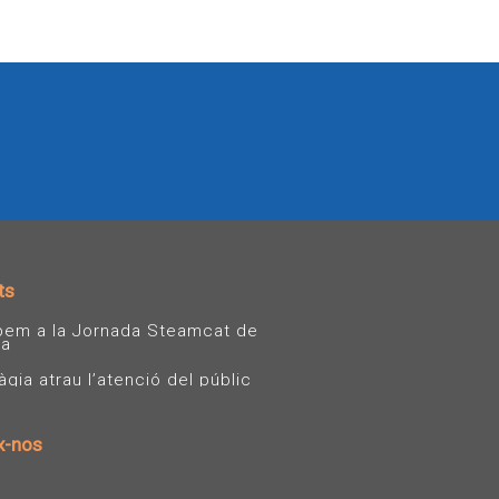
ts
ipem a la Jornada Steamcat de
sa
ia atrau l’atenció del públic
x-nos
T
Y
w
o