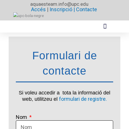
Vés
aquaesteam.info@upc.edu
Accés
|
Inscripció |
Contacte
al
contingut
Formulari de
contacte
Si voleu accedir a tota la informació del
formulari de registre.
web, utilitzeu el
Nom