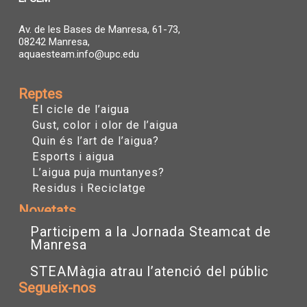
Av. de les Bases de Manresa, 61-73,
08242 Manresa,
aquaesteam.info@upc.edu
Reptes
El cicle de l’aigua
Gust, color i olor de l’aigua
Quin és l’art de l’aigua?
Esports i aigua
L’aigua puja muntanyes?
Residus i Reciclatge
Novetats
Participem a la Jornada Steamcat de
Manresa
STEAMàgia atrau l’atenció del públic
Segueix-nos
I
T
Y