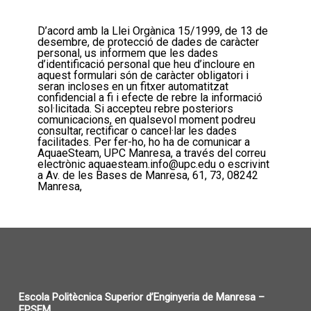
D’acord amb la Llei Orgànica 15/1999, de 13 de
desembre, de protecció de dades de caràcter
personal, us informem que les dades
d’identificació personal que heu d’incloure en
aquest formulari són de caràcter obligatori i
seran incloses en un fitxer automatitzat
confidencial a fi i efecte de rebre la informació
sol·licitada. Si accepteu rebre posteriors
comunicacions, en qualsevol moment podreu
consultar, rectificar o cancel·lar les dades
facilitades. Per fer-ho, ho ha de comunicar a
AquaeSteam, UPC Manresa, a través del correu
electrònic aquaesteam.info@upc.edu o escrivint
a Av. de les Bases de Manresa, 61, 73, 08242
Manresa,
Escola Politècnica Superior d’Enginyeria de Manresa –
EPSEM