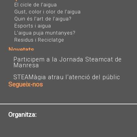
El cicle de l’aigua
Gust, color i olor de l’aigua
Quin és l’art de l’aigua?
Esports i aigua
L’aigua puja muntanyes?
Residus i Reciclatge
Novetats
Participem a la Jornada Steamcat de
Manresa
STEAMàgia atrau l’atenció del públic
Segueix-nos
I
T
Y
n
w
o
s
i
u
t
t
t
a
t
u
Organitza:
g
e
b
r
r
e
a
m