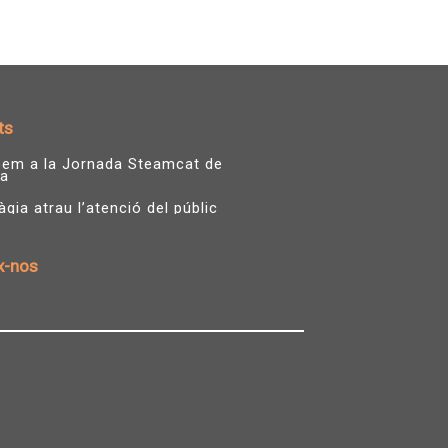
ts
ipem a la Jornada Steamcat de
a
ia atrau l’atenció del públic
x-nos
T
Y
w
o
i
u
t
t
t
u
e
b
r
e