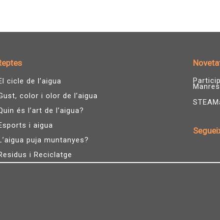
Reptes
Noveta
Partic
El cicle de l’aigua
Manres
Gust, color i olor de l’aigua
STEAMàg
Quin és l’art de l’aigua?
Esports i aigua
Seguei
L’aigua puja muntanyes?
I
n
Residus i Reciclatge
s
t
a
g
r
a
m