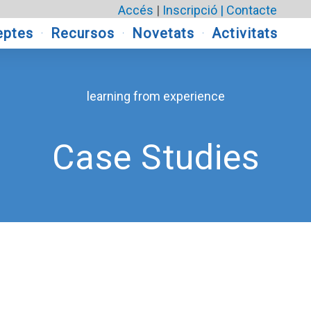
Accés
|
Inscripció |
Contacte
eptes
Recursos
Novetats
Activitats
learning from experience
Case Studies