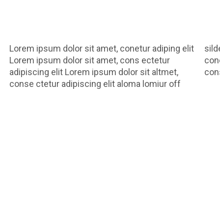
Lorem ipsum dolor sit amet, conetur adiping elit
silder tolos. Lorem ipsum dolor sitlor amet,
Lorem ipsum dolor sit amet, cons ectetur
conetur adiping elit Lorem ipsum dolor sit amet,
adipiscing elit Lorem ipsum dolor sit altmet,
cons
conse ctetur adipiscing elit aloma lomiur off