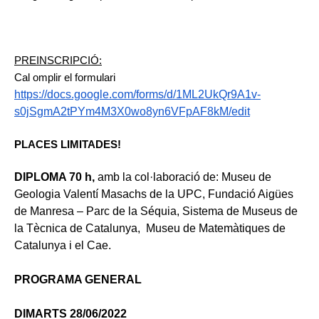
PREINSCRIPCIÓ:
Cal omplir el formulari 
https://docs.google.com/forms/d/1ML2UkQr9A1v-
s0jSgmA2tPYm4M3X0wo8yn6VFpAF8kM/edit
PLACES LIMITADES! 
DIPLOMA 70 h, 
amb la col·laboració de: 
Museu de 
Geologia Valentí Masachs de la UPC, 
Fundació Aigües 
de Manresa – Parc de la Séquia, 
Sistema de Museus de 
la Tècnica de Catalunya, 
 Museu de Matemàtiques de 
Catalunya i el Cae.
PROGRAMA GENERAL
DIMARTS 28/06/2022