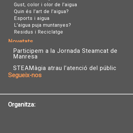
Gust, color i olor de l’aigua
Quin és l’art de l’aigua?
Esports i aigua
L’aigua puja muntanyes?
Residus i Reciclatge
Novetats
Participem a la Jornada Steamcat de
Manresa
STEAMàgia atrau l’atenció del públic
Segueix-nos
I
T
Y
n
w
o
s
i
u
t
t
t
a
t
u
Organitza:
g
e
b
r
r
e
a
m