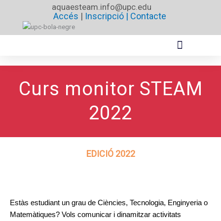
Vés
aquaesteam.info@upc.edu
Accés
|
Inscripció |
Contacte
al
contingut
Curs monitor STEAM
2022
EDICIÓ 2022
Estàs estudiant un grau de Ciències, Tecnologia, Enginyeria o 
Matemàtiques? Vols comunicar i dinamitzar activitats 