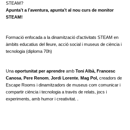
STEAM? 
Apunta’t a l’aventura, 
apunta’t al nou curs de monitor 
STEAM! 
Formació enfocada a la dinamització d’activitats STEAM en 
àmbits educatius del lleure, acció social i museus de ciència i 
tecnologia (diploma 70h)
Una
oportunitat per aprendre
amb 
Toni Albà,
Francesc 
Canosa
, 
Pere Renom
, 
Jordi Lorente
, 
Mag Pol,
 creadors de 
Escape Rooms i dinamitzadors de museus 
c
om comunicar i 
compartir ciència i tecnologia a través de relats, jocs i 
experiments, amb humor i creativitat. 
. 