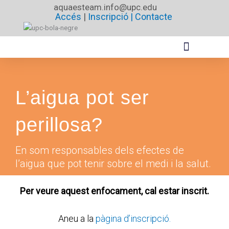
Vés
aquaesteam.info@upc.edu
Accés
|
Inscripció |
Contacte
al
contingut
L’aigua pot ser
perillosa?
En som responsables dels efectes de
l’aigua que pot tenir sobre el medi i la salut.
Per veure aquest enfocament, cal estar inscrit.
Aneu a la
pàgina d’inscripció.