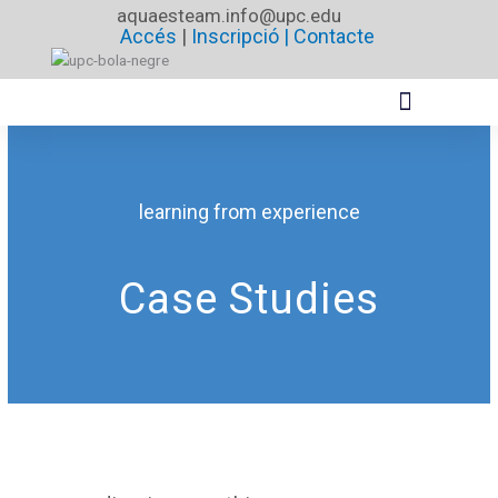
Vés
aquaesteam.info@upc.edu
Accés
|
Inscripció |
Contacte
al
contingut
learning from experience
Case Studies