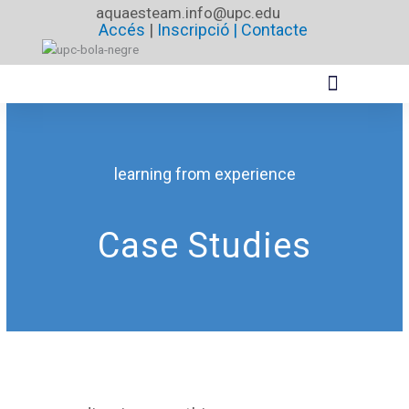
Vés
aquaesteam.info@upc.edu
Accés
|
Inscripció |
Contacte
al
contingut
learning from experience
Case Studies