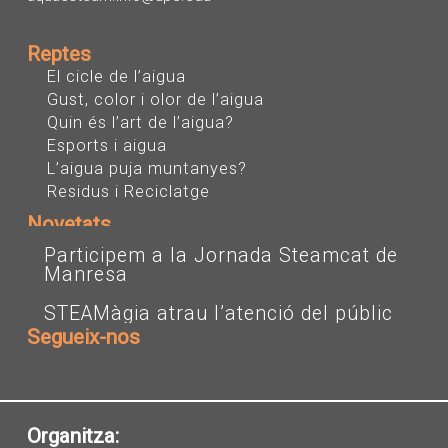
Reptes
El cicle de l’aigua
Gust, color i olor de l’aigua
Quin és l’art de l’aigua?
Esports i aigua
L’aigua puja muntanyes?
Residus i Reciclatge
Novetats
Participem a la Jornada Steamcat de
Manresa
STEAMàgia atrau l’atenció del públic
Segueix-nos
I
T
Y
n
w
o
s
i
u
t
t
t
a
t
u
Organitza: