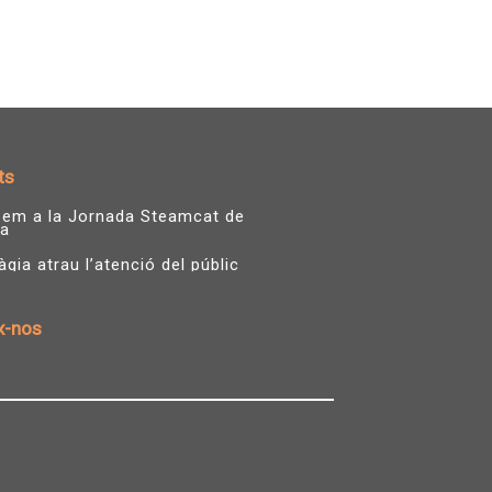
ts
ipem a la Jornada Steamcat de
a
ia atrau l’atenció del públic
x-nos
T
Y
w
o
i
u
t
t
t
u
e
b
r
e