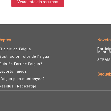
Veure tots els recursos
Reptes
Noveta
Partic
El cicle de l’aigua
Manres
Gust, color i olor de l’aigua
STEAMàg
Quin és l’art de l’aigua?
Esports i aigua
Seguei
L’aigua puja muntanyes?
I
n
Residus i Reciclatge
s
t
a
g
r