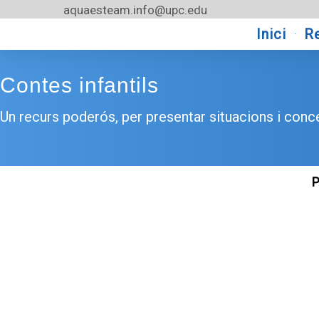
Vés
aquaesteam.info@upc.edu
al
Inici
R
contingut
Contes infantils
Un recurs poderós, per presentar situacions i conc
P