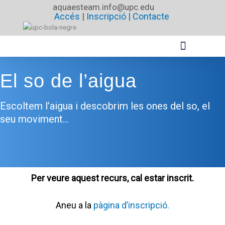
Vés
aquaesteam.info@upc.edu
Accés
|
Inscripció |
Contacte
al
contingut
El so de l’aigua
Escoltem l’aigua i descobrim les ones del so, el
seu moviment…
Per veure aquest recurs, cal estar inscrit.
Aneu a la
pàgina d’inscripció.