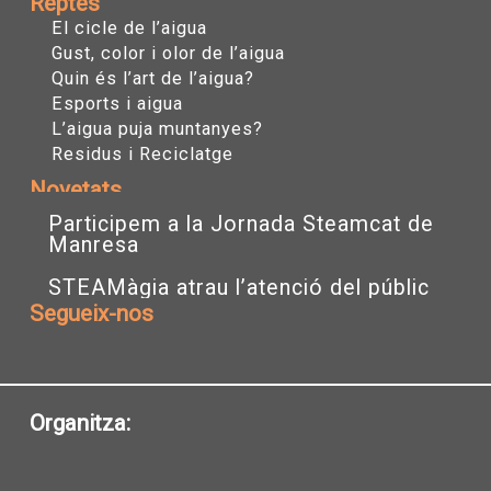
Reptes
El cicle de l’aigua
Gust, color i olor de l’aigua
Quin és l’art de l’aigua?
Esports i aigua
L’aigua puja muntanyes?
Residus i Reciclatge
Novetats
Participem a la Jornada Steamcat de
Manresa
STEAMàgia atrau l’atenció del públic
Segueix-nos
I
T
Y
n
w
o
s
i
u
t
t
t
a
t
u
Organitza:
g
e
b
r
r
e
a