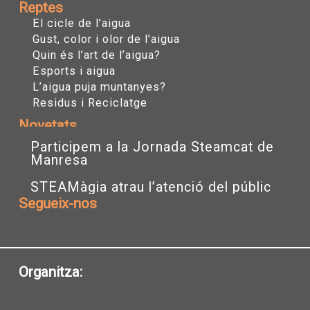
Reptes
El cicle de l’aigua
Gust, color i olor de l’aigua
Quin és l’art de l’aigua?
Esports i aigua
L’aigua puja muntanyes?
Residus i Reciclatge
Novetats
Participem a la Jornada Steamcat de
Manresa
STEAMàgia atrau l’atenció del públic
Segueix-nos
I
T
Y
n
w
o
s
i
u
t
t
t
a
t
u
Organitza:
g
e
b
r
r
e
a