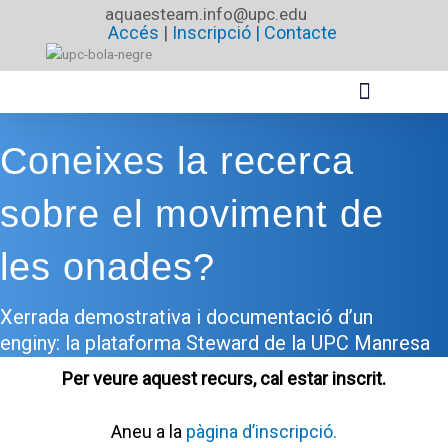
Vés
aquaesteam.info@upc.edu
Accés
|
Inscripció |
Contacte
al
contingut
Coneixes la recerca
sobre el moviment de
les onades?
Xerrada demostrativa i documentació d’un
enginy: la plataforma Steward de la UPC Manresa
Per veure aquest recurs, cal estar inscrit.
Aneu a la
pàgina d’inscripció.