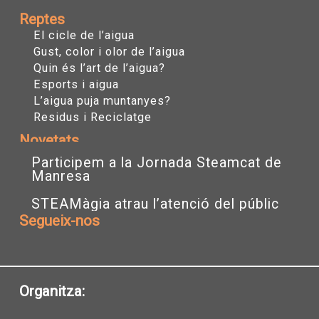
Reptes
El cicle de l’aigua
Gust, color i olor de l’aigua
Quin és l’art de l’aigua?
Esports i aigua
L’aigua puja muntanyes?
Residus i Reciclatge
Novetats
Participem a la Jornada Steamcat de
Manresa
STEAMàgia atrau l’atenció del públic
Segueix-nos
I
T
Y
n
w
o
s
i
u
t
t
t
a
t
u
Organitza:
g
e
b
r
r
e