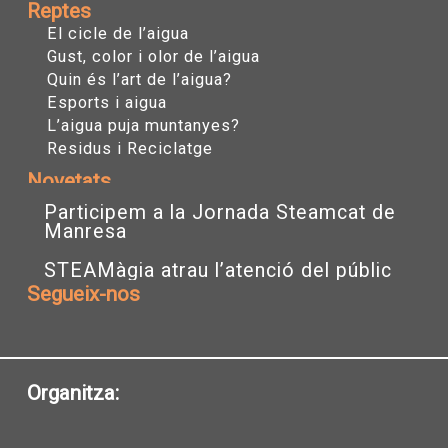
Reptes
El cicle de l’aigua
Gust, color i olor de l’aigua
Quin és l’art de l’aigua?
Esports i aigua
L’aigua puja muntanyes?
Residus i Reciclatge
Novetats
Participem a la Jornada Steamcat de
Manresa
STEAMàgia atrau l’atenció del públic
Segueix-nos
I
T
Y
n
w
o
s
i
u
t
t
t
a
t
u
Organitza:
g
e
b
r
r
e
a