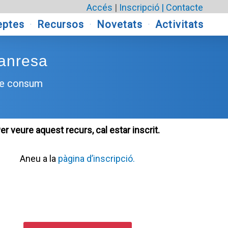
Accés
|
Inscripció |
Contacte
eptes
Recursos
Novetats
Activitats
Manresa
 de consum
er veure aquest recurs, cal estar inscrit.
Aneu a la
pàgina d’inscripció.