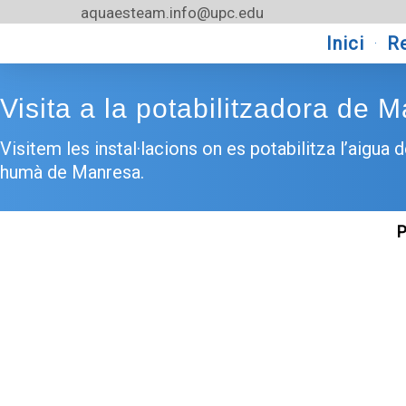
Vés
aquaesteam.info@upc.edu
al
Inici
R
contingut
Visita a la potabilitzadora de 
Visitem les instal·lacions on es potabilitza l’aigua
humà de Manresa.
P