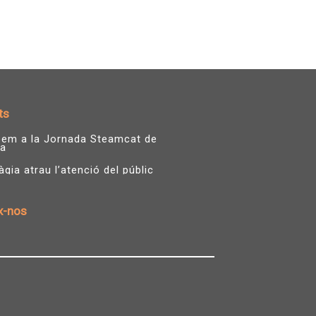
ts
ipem a la Jornada Steamcat de
a
ia atrau l’atenció del públic
x-nos
T
Y
w
o
i
u
t
t
t
u
e
b
r
e