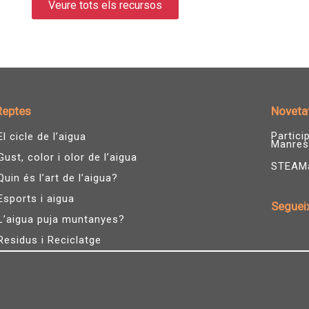
Veure tots els recursos
Reptes
Noveta
Partic
El cicle de l’aigua
Manres
Gust, color i olor de l’aigua
STEAMàg
Quin és l’art de l’aigua?
Esports i aigua
Seguei
L’aigua puja muntanyes?
I
n
Residus i Reciclatge
s
t
a
g
r