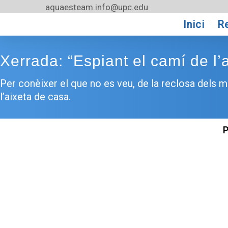
Vés
aquaesteam.info@upc.edu
al
Inici
R
contingut
Xerrada: “Espiant el camí de l’
Per conèixer el que no es veu, de la reclosa dels 
l’aixeta de casa.
P