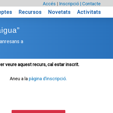
Accés
|
Inscripció |
Contacte
eptes
Recursos
Novetats
Activitats
aigua”
manresans a
er veure aquest recurs, cal estar inscrit.
Aneu a la
pàgina d’inscripció.