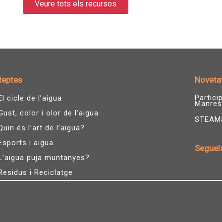
Veure tots els recursos
Reptes
Noveta
Partic
El cicle de l’aigua
Manres
Gust, color i olor de l’aigua
STEAMàg
Quin és l’art de l’aigua?
Esports i aigua
Seguei
L’aigua puja muntanyes?
I
n
Residus i Reciclatge
s
t
a
g
r