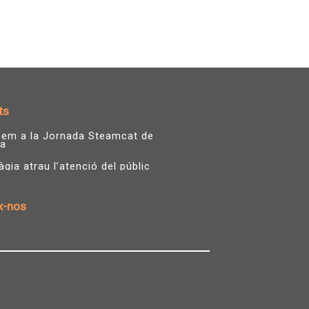
ts
ipem a la Jornada Steamcat de
a
ia atrau l’atenció del públic
x-nos
T
Y
w
o
i
u
t
t
t
u
e
b
r
e