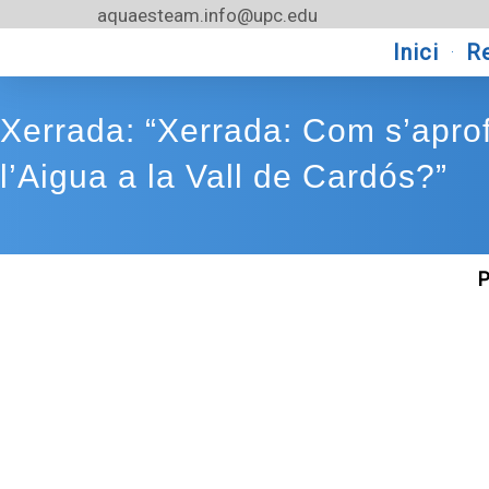
Vés
aquaesteam.info@upc.edu
al
Inici
R
contingut
Xerrada: “Xerrada: Com s’aprof
l’Aigua a la Vall de Cardós?”
P