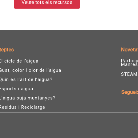
Veure tots els recursos
Reptes
Noveta
Partic
El cicle de l’aigua
Manres
Gust, color i olor de l’aigua
STEAMàg
Quin és l’art de l’aigua?
Esports i aigua
Seguei
L’aigua puja muntanyes?
I
n
Residus i Reciclatge
s
t
a
g
r