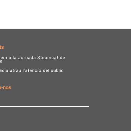
ts
ipem a la Jornada Steamcat de
a
ia atrau l’atenció del públic
x-nos
T
Y
w
o
i
u
t
t
t
u
e
b
r
e