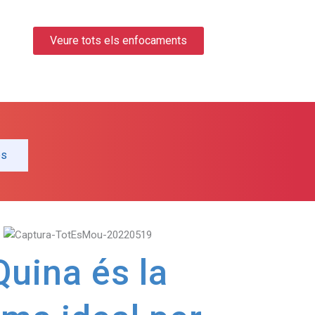
Veure tots els enfocaments
és
Quina és la