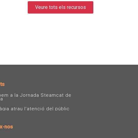
Veure tots els recursos
ts
ipem a la Jornada Steamcat de
sa
ia atrau l’atenció del públic
x-nos
T
Y