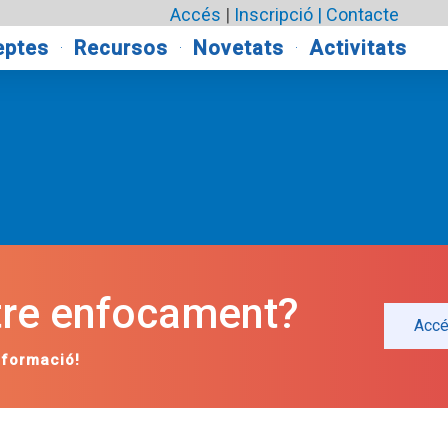
Accés
|
Inscripció |
Contacte
eptes
Recursos
Novetats
Activitats
stre enfocament?
Acc
nformació!