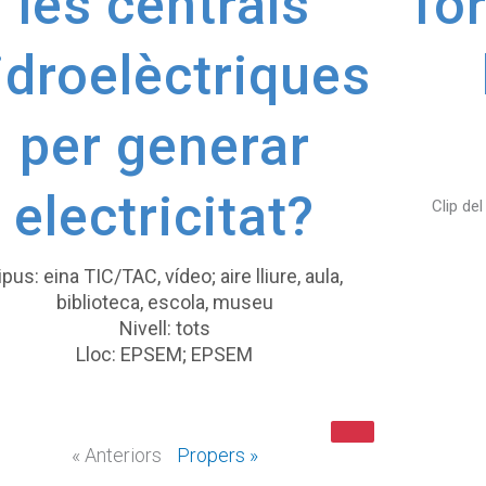
les centrals
fo
idroelèctriques
per generar
electricitat?
Clip de
ipus: eina TIC/TAC, vídeo; aire lliure, aula,
biblioteca, escola, museu
Nivell: tots
Lloc: EPSEM; EPSEM
« Anteriors
Propers »