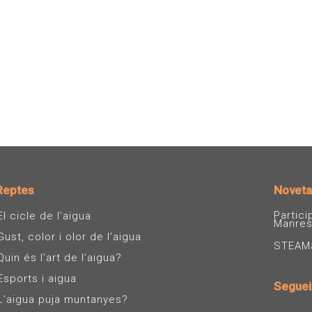
Reptes
Noveta
Partic
El cicle de l’aigua
Manre
Gust, color i olor de l’aigua
STEAMàg
Quin és l’art de l’aigua?
Esports i aigua
Seguei
L’aigua puja muntanyes?
I