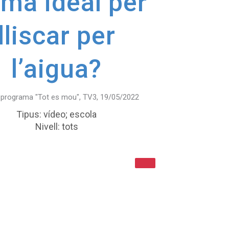
rma ideal per
lliscar per
l’aigua?
l programa "Tot es mou", TV3, 19/05/2022
Tipus: vídeo; escola
Nivell: tots