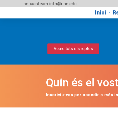
Vés
aquaesteam.info@upc.edu
al
Inici
R
contingut
Veure tots els reptes
Quin és el vo
Inscriviu-vos per accedir a més i