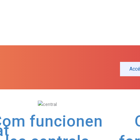
Acc
Com funcionen
at