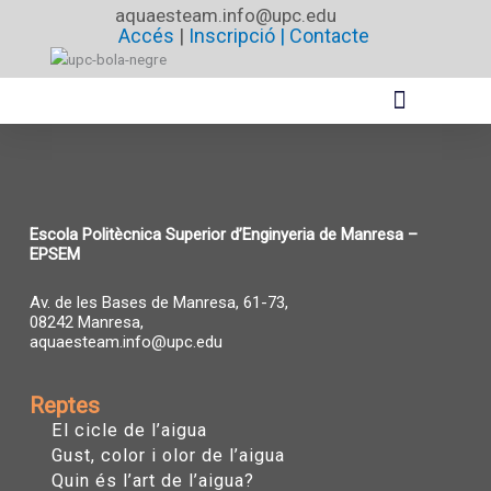
Vés
aquaesteam.info@upc.edu
Accés
|
Inscripció |
Contacte
al
contingut
Escola Politècnica Superior d’Enginyeria de Manresa –
EPSEM
Av. de les Bases de Manresa, 61-73,
08242 Manresa,
aquaesteam.info@upc.edu
Reptes
El cicle de l’aigua
Gust, color i olor de l’aigua
Quin és l’art de l’aigua?