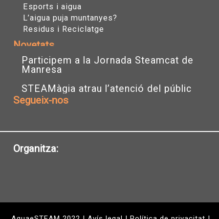
Esports i aigua
L’aigua puja muntanyes?
Residus i Reciclatge
Novetats
Participem a la Jornada Steamcat de
Manresa
STEAMàgia atrau l’atenció del públic
Segueix-nos
I
T
Y
n
w
o
s
i
u
t
t
t
a
t
u
Organitza:
g
e
b
r
r
e
a
m
AquaeSTEAM
2022 |
Avís legal
|
Política de privacitat
|