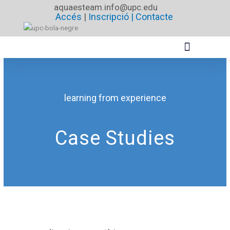
Vés
aquaesteam.info@upc.edu
Accés
|
Inscripció |
Contacte
al
contingut
learning from experience
Case Studies