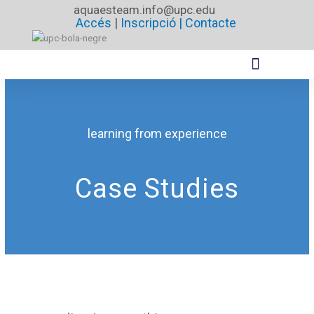
Vés
aquaesteam.info@upc.edu
Accés
|
Inscripció |
Contacte
al
contingut
learning from experience
Case Studies